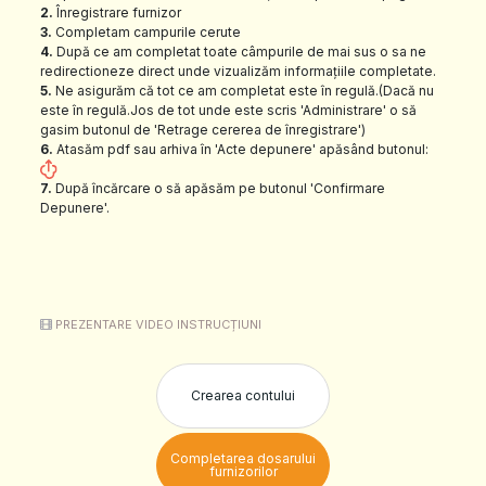
2.
Înregistrare furnizor
3.
Completam campurile cerute
4.
După ce am completat toate câmpurile de mai sus o sa ne
redirectioneze direct unde vizualizăm informațiile completate.
5.
Ne asigurăm că tot ce am completat este în regulă.(Dacă nu
este în regulă.Jos de tot unde este scris 'Administrare' o să
gasim butonul de 'Retrage cererea de înregistrare')
6.
Atasăm pdf sau arhiva în 'Acte depunere' apăsând butonul:
7.
După încărcare o să apăsăm pe butonul 'Confirmare
Depunere'.
PREZENTARE VIDEO INSTRUCȚIUNI
Crearea contului
Completarea dosarului
furnizorilor